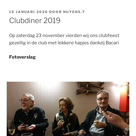
GEPLAATST
15 JANUARI 2020
DOOR
NUYENS.T
OP
Clubdiner 2019
Op zaterdag 23 november vierden wij ons clubfeest
gezellig in de club met lekkere hapjes dankzij Bacari
Fotoverslag