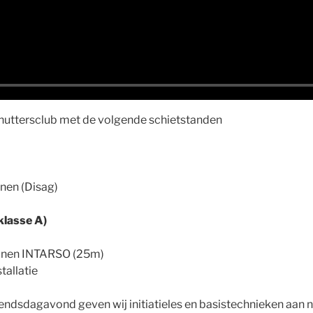
chuttersclub met de volgende schietstanden
anen (Disag)
lasse A)
banen INTARSO (25m)
tallatie
dsdagavond geven wij initiatieles en basistechnieken aan n