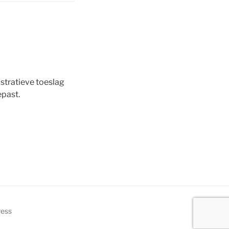
stratieve toeslag
epast.
ress