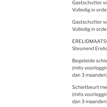
Gastschutter vo
Volledig in ord
Gastschutter vo
Volledig in ord
ERELIDMAATS
Steunend Ereli
Begeleide schie
(mits voorleggin
dan 3 maanden
Schietbeurt met
(mits voorleggin
dan 3 maanden