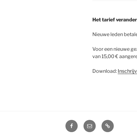
Het tarief verander
Nieuwe leden betal
Voor een nieuwe gez
van 15,00 € aangere
Download:
Inschrij
Facebook
E-
Privacyverkla
Arkebuze
mail