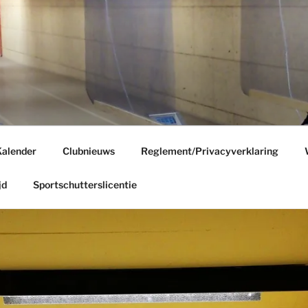
E
g
alender
Clubnieuws
Reglement/Privacyverklaring
jd
Sportschutterslicentie