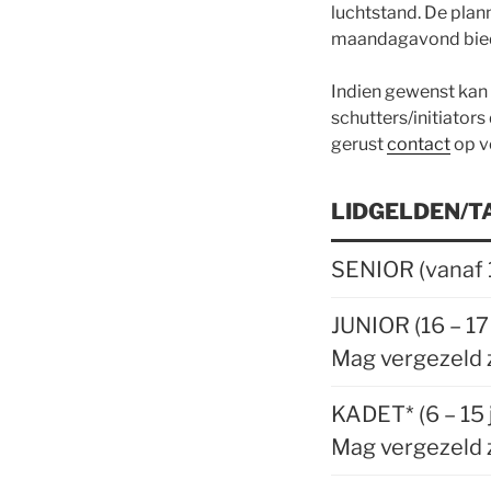
luchtstand. De plann
maandagavond biede
Indien gewenst kan
schutters/initiator
gerust
contact
op v
LIDGELDEN/T
SENIOR (vanaf 1
JUNIOR (16 – 17 
Mag vergezeld z
KADET* (6 – 15 
Mag vergezeld z