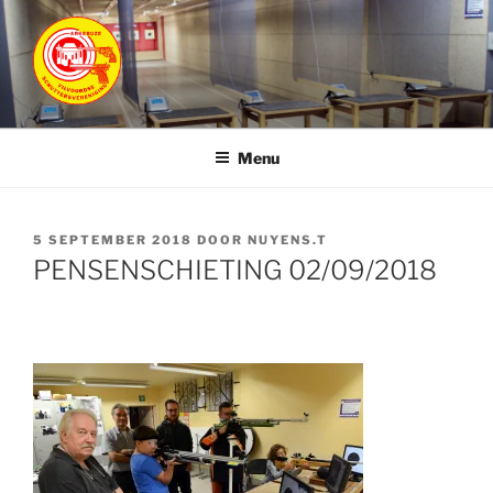
Ga
naar
de
inhoud
ARKEBUZE
Vilvoordse Schuttersvereniging
Menu
GEPLAATST
5 SEPTEMBER 2018
DOOR
NUYENS.T
OP
PENSENSCHIETING 02/09/2018