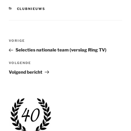
CATEGORIEËN
CLUBNIEUWS
Bericht
Vorig
VORIGE
navigatie
bericht
Selecties nationale team (verslag Ring TV)
Volgend
VOLGENDE
bericht
Volgend bericht