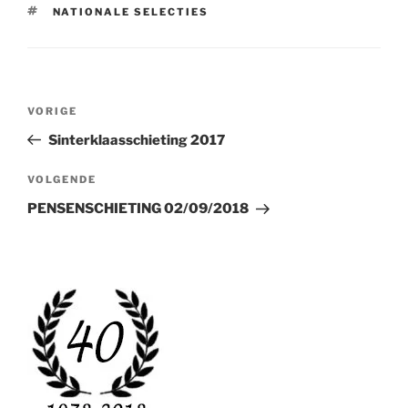
TAGS
NATIONALE SELECTIES
Bericht
Vorig
VORIGE
navigatie
bericht
Sinterklaasschieting 2017
Volgend
VOLGENDE
bericht
PENSENSCHIETING 02/09/2018