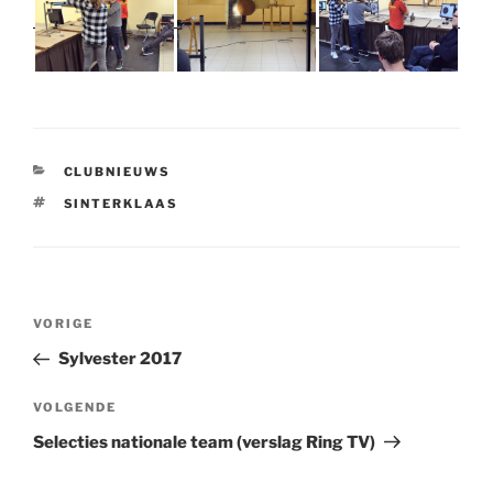
CATEGORIEËN
CLUBNIEUWS
TAGS
SINTERKLAAS
Bericht
Vorig
VORIGE
navigatie
bericht
Sylvester 2017
Volgend
VOLGENDE
bericht
Selecties nationale team (verslag Ring TV)