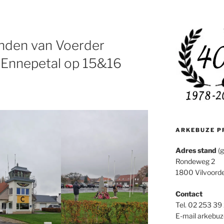
enden van Voerder
t Ennepetal op 15&16
ARKEBUZE P
Adres stand
(g
Rondeweg 2
1800 Vilvoord
Contact
Tel. 02 253 39
E-mail arkebu