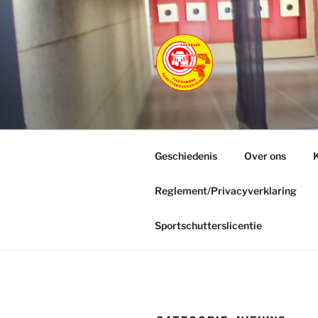
Ga
naar
de
inhoud
ARKEBUZ
Vilvoordse Schuttersverenigin
Geschiedenis
Over ons
K
Reglement/Privacyverklaring
Sportschutterslicentie