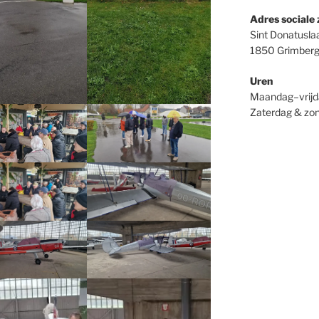
Adres sociale 
Sint Donatusla
1850 Grimber
Uren
Maandag–vrijd
Zaterdag & zon