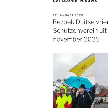
CATEGORIE:
NIEUWS
GEPLAATST
12 JANUARI 2026
OP
Bezoek Duitse vri
Schützenverein ui
november 2025