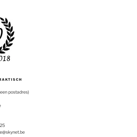
RAKTISCH
een postadres)
e
 25
ze@skynet.be