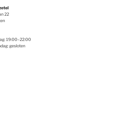
zetel
an 22
gen
ag: 19:00–22:00
dag: gesloten