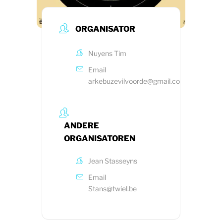
ORGANISATOR
Nuyens Tim
Email
arkebuzevilvoorde@gmail.com
ANDERE
ORGANISATOREN
Jean Stasseyns
Email
Stans@twiel.be