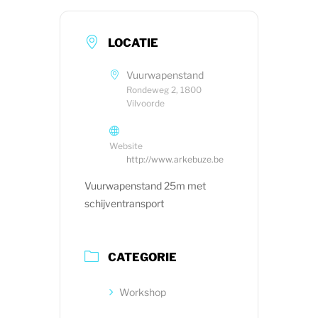
LOCATIE
Vuurwapenstand
Rondeweg 2, 1800
Vilvoorde
Website
http://www.arkebuze.be
Vuurwapenstand 25m met
schijventransport
CATEGORIE
Workshop