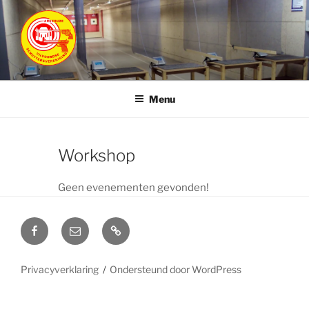
Ga
naar
de
inhoud
ARKEBUZE
Vilvoordse Schuttersvereniging
Menu
Workshop
Geen evenementen gevonden!
Facebook
E-
Privacyverklaring
Arkebuze
mail
VZW
Privacyverklaring
Ondersteund door WordPress