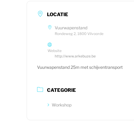
LOCATIE
Vuurwapenstand
Rondeweg 2, 1800 Vilvoorde
Website
http://www.arkebuze.be
Vuurwapenstand 25m met schijventransport
CATEGORIE
Workshop