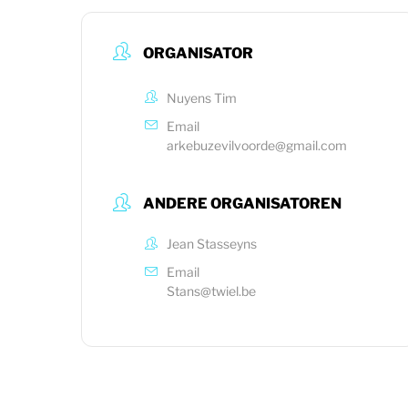
ORGANISATOR
Nuyens Tim
Email
arkebuzevilvoorde@gmail.com
ANDERE ORGANISATOREN
Jean Stasseyns
Email
Stans@twiel.be