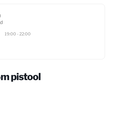
jd
19:00 - 22:00
5m pistool