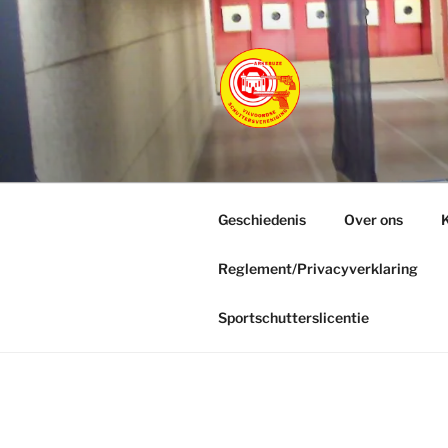
Ga
naar
de
inhoud
ARKEBUZ
Vilvoordse Schuttersverenigin
Geschiedenis
Over ons
K
Reglement/Privacyverklaring
Sportschutterslicentie