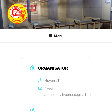
Ga
naar
de
inhoud
ARKEBUZE
Vilvoordse Schuttersvereniging
Menu
ORGANISATOR
Nuyens Tim
Email
arkebuzevilvoorde@gmail.com