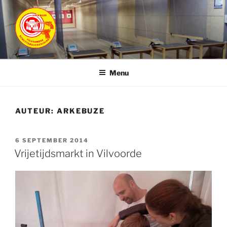
Ga
naar
de
inhoud
ARKEBUZE
Vilvoordse Schuttersvereniging
Menu
AUTEUR:
ARKEBUZE
GEPLAATST
6 SEPTEMBER 2014
OP
Vrijetijdsmarkt in Vilvoorde