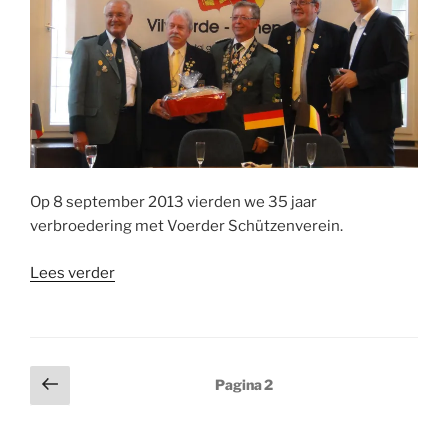
Op 8 september 2013 vierden we 35 jaar
verbroedering met Voerder Schützenverein.
“35
Lees verder
jaar
Verbroedering”
Berichten
Vorige
Pagina
2
pagina
paginering