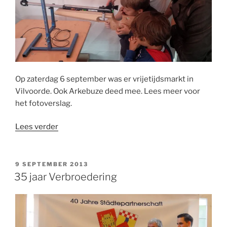
Op zaterdag 6 september was er vrijetijdsmarkt in
Vilvoorde. Ook Arkebuze deed mee. Lees meer voor
het fotoverslag.
“Vrijetijdsmarkt
Lees verder
in
Vilvoorde”
GEPLAATST
9 SEPTEMBER 2013
OP
35 jaar Verbroedering