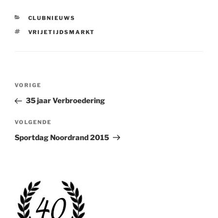
CATEGORIEËN
CLUBNIEUWS
TAGS
VRIJETIJDSMARKT
Bericht
Vorig
VORIGE
navigatie
bericht
35 jaar Verbroedering
Volgend
VOLGENDE
bericht
Sportdag Noordrand 2015