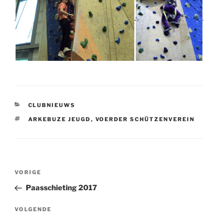
CATEGORIEËN
CLUBNIEUWS
TAGS
ARKEBUZE JEUGD
,
VOERDER SCHÜTZENVEREIN
Bericht
Vorig
VORIGE
navigatie
bericht
Paasschieting 2017
Volgend
VOLGENDE