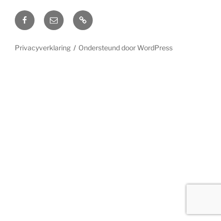
Facebook
E-
Privacyverklaring
Arkebuze
mail
VZW
Privacyverklaring
Ondersteund door WordPress