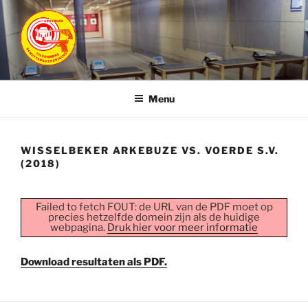
Ga
naar
de
inhoud
ARKEBUZE
Vilvoordse Schuttersvereniging
Menu
WISSELBEKER ARKEBUZE VS. VOERDE S.V.
(2018)
Failed to fetch FOUT: de URL van de PDF moet op
precies hetzelfde domein zijn als de huidige
webpagina.
Druk hier voor meer informatie
Download resultaten als PDF.