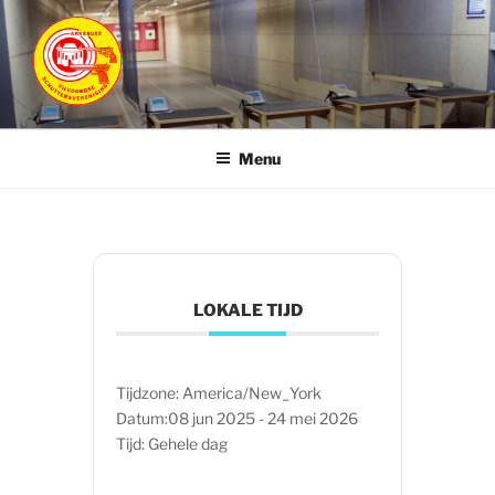
Ga
naar
de
inhoud
ARKEBUZE
Vilvoordse Schuttersvereniging
Menu
LOKALE TIJD
Tijdzone:
America/New_York
Datum:
08 jun 2025
- 24 mei 2026
Tijd:
Gehele dag