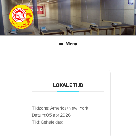
Ga
naar
de
inhoud
ARKEBUZE
Vilvoordse Schuttersvereniging
Menu
LOKALE TIJD
Tijdzone:
America/New_York
Datum:
05 apr 2026
Tijd:
Gehele dag