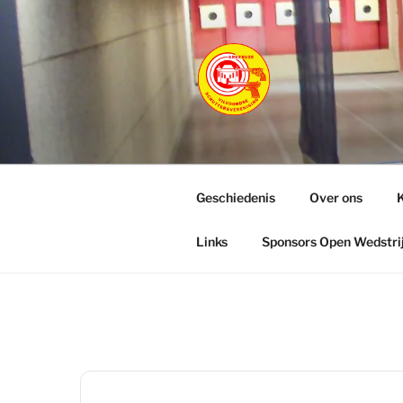
Ga
naar
de
inhoud
ARKEBUZ
Vilvoordse Schuttersverenigin
Geschiedenis
Over ons
K
Links
Sponsors Open Wedstri