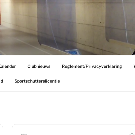
E
g
alender
Clubnieuws
Reglement/Privacyverklaring
jd
Sportschutterslicentie