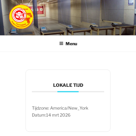
Ga
naar
de
inhoud
ARKEBUZE
Vilvoordse Schuttersvereniging
Menu
LOKALE TIJD
Tijdzone:
America/New_York
Datum:
14 mrt 2026