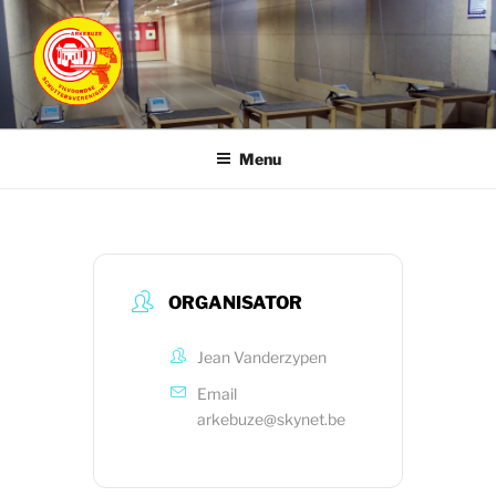
Ga
naar
de
inhoud
ARKEBUZE
Vilvoordse Schuttersvereniging
Menu
ORGANISATOR
Jean Vanderzypen
Email
arkebuze@skynet.be