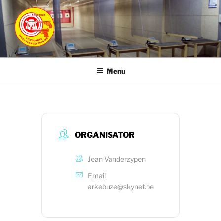
Ga
naar
de
inhoud
ARKEBUZE
Vilvoordse Schuttersvereniging
Menu
ORGANISATOR
Jean Vanderzypen
Email
arkebuze@skynet.be