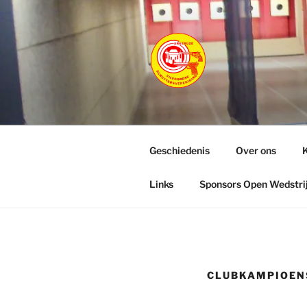
Ga
naar
de
inhoud
ARKEBUZ
Vilvoordse Schuttersverenigin
Geschiedenis
Over ons
K
Links
Sponsors Open Wedstri
CLUBKAMPIOEN