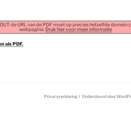
FOUT: de URL van de PDF moet op precies hetzelfde domein zi
webpagina.
Druk hier voor meer informatie
n als PDF.
ring
Privacyverklaring
Ondersteund door WordP