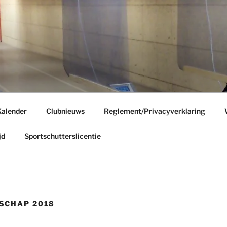
E
g
alender
Clubnieuws
Reglement/Privacyverklaring
jd
Sportschutterslicentie
SCHAP 2018