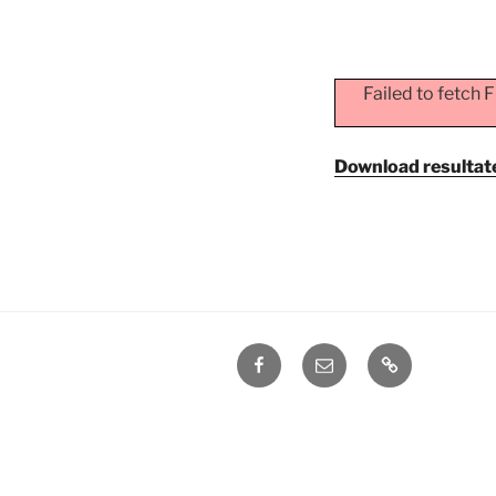
Failed to fetch 
Download resultate
Facebook
E-
Privacyverkla
Arkebuze
mail
VZW